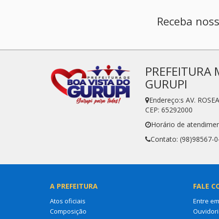
Receba noss
PREFEITURA 
GURUPI
Endereço:s AV. ROSE
CEP: 65292000
Horário de atendimen
Contato: (98)98567-
A PREFEITURA
FALE C
Atos oficiais
Entre em
Composição
Ouvidori