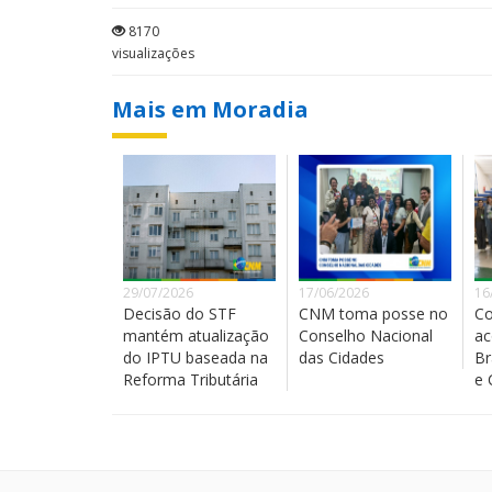
8170
visualizações
Mais em Moradia
29/07/2026
17/06/2026
16
Decisão do STF
CNM toma posse no
Co
mantém atualização
Conselho Nacional
a
do IPTU baseada na
das Cidades
Br
Reforma Tributária
e 