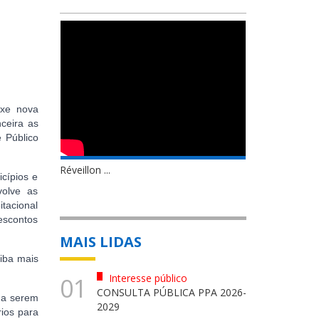
uxe nova
ceira as
 Público
Réveillon ...
cípios e
volve as
itacional
escontos
MAIS LIDAS
iba mais
Interesse público
01
CONSULTA PÚBLICA PPA 2026-
 a serem
2029
rios para