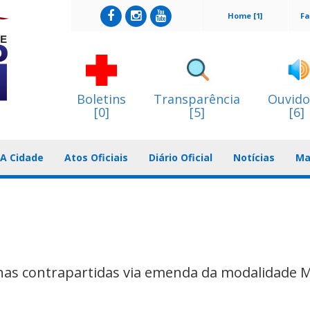
Home [1]
Fa
Boletins
Transparência
Ouvido
[0]
[5]
[6]
A Cidade
Atos Oficiais
Diário Oficial
Notícias
Ma
s nas contrapartidas via emenda da modalidade