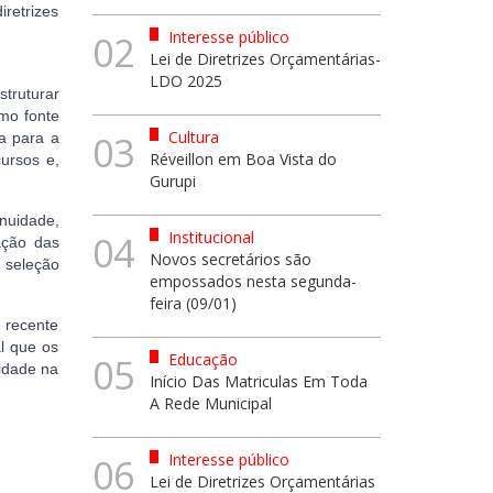
iretrizes
Interesse público
02
Lei de Diretrizes Orçamentárias-
LDO 2025
struturar
mo fonte
Cultura
03
a para a
Réveillon em Boa Vista do
ursos e,
Gurupi
nuidade,
Institucional
04
ação das
Novos secretários são
a seleção
empossados nesta segunda-
feira (09/01)
e recente
l que os
Educação
05
vidade na
Início Das Matriculas Em Toda
A Rede Municipal
Interesse público
06
Lei de Diretrizes Orçamentárias