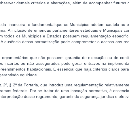
observar demais critérios e alterações, além de acompanhar futuras d
ida financeira, é fundamental que os Municípios adotem cautela ao e
ama. A inclusão de emendas parlamentares estaduais e Municipais co
em todos os Municípios e Estados possuem regulamentação específic
 A ausência dessa normatização pode comprometer o acesso aos rec
ntes orçamentárias que não possuem garantia de execução ou de conti
s incertos ou não assegurados pode gerar entraves na implement
eendimentos habitacionais. É essencial que haja critérios claros par
e garantindo equidade.
. 2º, § 2º da Portaria, que introduz uma regulamentação relativament
amas federais. Por se tratar de uma inovação normativa, é essencia
nterpretação desse regramento, garantindo segurança jurídica e efeti