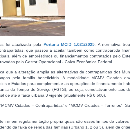
s foi atualizada pela
Portaria MCID 1.021/2025
. A normativa tro
trapartidas, que passou a aceitar também como contrapartida finan
cipais, além de empréstimos ou financiamentos contratados pelo Ente
provadas pelo Gestor Operacional - Caixa Econômica Federal.
 que a alteração amplia as alternativas de contrapartidas dos Muni
 pagas pela família beneficiária. A modalidade MCMV Cidades en
ípios e Estados para complementar as operações de financiamento hab
antia do Tempo de Serviço (FGTS), ou seja, cumulativamente aos d
l de até a faixa urbana 3 vigente (atualmente R$ 8.600).
“MCMV Cidades – Contrapartidas” e “MCMV Cidades – Terrenos”. Sa
efinir em regulamentação própria quais são esses limites de valores
ndo da faixa de renda das famílias (Urbano 1, 2 ou 3), além de crité